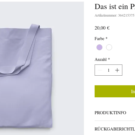
Das ist ein 
Artikelnummer: 36421537
Preis
20,00 €
Farbe
*
Anzahl
*
I
PRODUKTINFO
Das ist ein Produktdeta
RÜCKGABERICHTL
Produkt hinzu, z. B. I