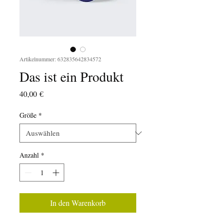
Artikelnummer: 632835642834572
Das ist ein Produkt
Preis
40,00 €
Größe
*
Anzahl
*
In den Warenkorb